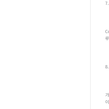
7
C
루
8
가
이