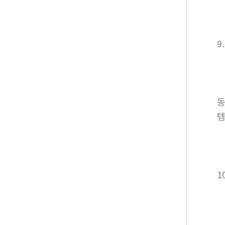
9
동
템
1