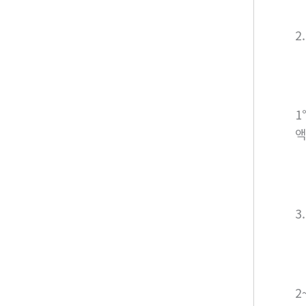
2
1
액
3
2