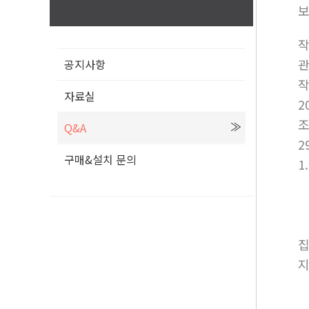
보
공지사항
자료실
2
Q&A
2
구매&설치 문의
1
집
지