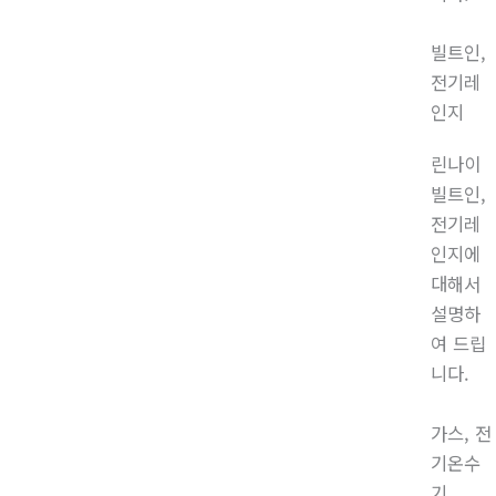
빌트인,
전기레
인지
린나이
빌트인,
전기레
인지에
대해서
설명하
여 드립
니다.
가스, 전
기온수
기