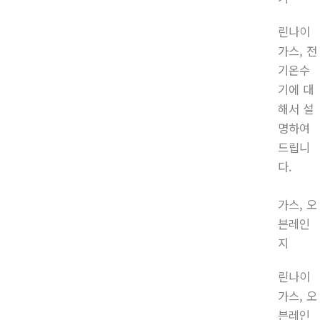
린나이
가스, 전
기온수
기에 대
해서 설
명하여
드립니
다.
가스, 오
븐레인
지
린나이
가스, 오
븐레인