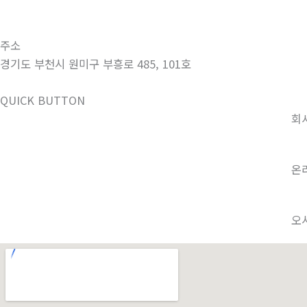
010-8555-3652
주소
경기도 부천시 원미구 부흥로 485, 101호
QUICK BUTTON
회
온
오