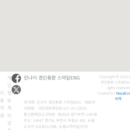
개
린나이 경인총판 스마일ENG
Copyright © 202
경인총판 스마일ENG. 
인
rights reserved
이
정
Created by
Yescall.
리자
]
용
보
회사명: 린나이 경인총판 스마일ENG 대표자:
약
처
이명환
사업자등록번호:
137-03-22592
통신판매업신고번호: 제2016-경기부천-1487호
관
리
주소: 14647 경기도 부천시 부흥로 485, 뉴월
방
드상가 101호(소사동, 뉴월드하이빌상가)