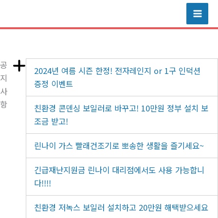
콘
텐
츠
로
건
공
2024년 여름 시즌 한정! 전자레인지 or 1구 인덕션
너
지
증정 이벤트
뛰
사
기
항
친환경 콘덴싱 보일러로 바꾸고! 10만원 정부 설치 보
조금 받고!
린나이 가스 빨래건조기로 뽀송한 생활을 즐기세요~
긴급재난지원금 린나이 대리점에서도 사용 가능합니
다!!!!
친환경 저녹스 보일러 설치하고 20만원 해택받으세요