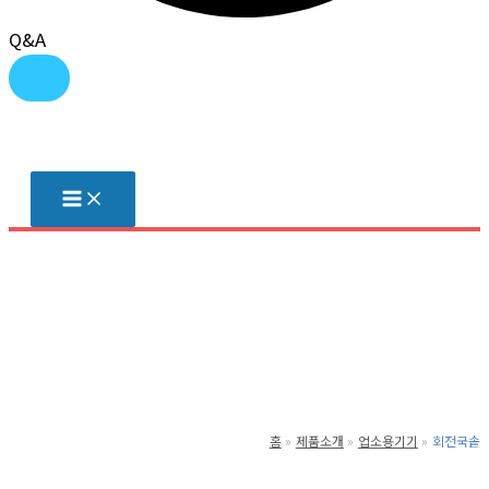
Q&A
콘
텐
츠
로
건
너
뛰
기
홈
제품소개
업소용기기
회전국솥